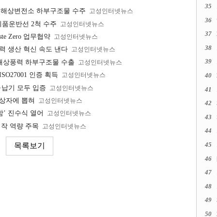
35
형 해상변전소 하부구조물 수주
고성인터넷뉴스
36
학제품운반선 2척 수주
고성인터넷뉴스
37
e Zero 업무협약
고성인터넷뉴스
38
력 생산 혁신 속도 낸다
고성인터넷뉴스
39
 해상풍력 하부구조물 수출
고성인터넷뉴스
O27001 인증 획득
고성인터넷뉴스
40
·납기 모두 입증
고성인터넷뉴스
41
대상자에 뽑혀
고성인터넷뉴스
42
함’ 진수식 열어
고성인터넷뉴스
43
제작 역량 주목
고성인터넷뉴스
44
45
46
47
48
49
50