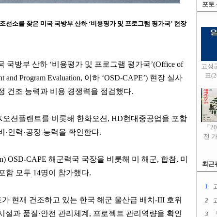
포토
 조선소를 찾은 미국 국방부 산하
‘
비용평가 및 프로그램 평가국
’
현장
국 국방부 산하
‘
비용평가 및 프로그램 평가국
’(Office of
고성
표(20
nt and Program Evaluation,
이하
‘OSD-CAPE’)
현장 실사
정 건조 능력과 비용 경쟁력을 점검했다
.
K
오션플랜트를 비롯해 한화오션
, HD
현대중공업을 포함
「2
비
·
인력
·
공정 능력을 확인한다
.
전 
van) OSD-CAPE
해군력국 국장을 비롯해 미 해군
,
합참
,
미
최근
포함 모두
14
명이 참가했다
.
1
고
가 현재 건조하고 있는 한국 해군 울산급 배치
-III
호위
2
시설과 품질
·
안전 관리체계
,
프로젝트 관리역량을 확인
3