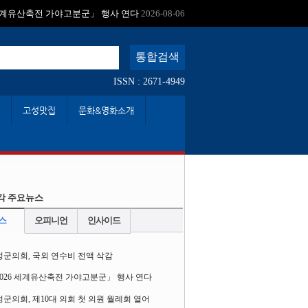
:
 세계유산축전 가야고분군」 행사 연다
2026-08-06
ISSN : 2671-4949
고성맛집
문화&영화소개
각 주요뉴스
스
오피니언
인사이드
성군의회, 국외 연수비 전액 삭감
2026 세계유산축전 가야고분군」 행사 연다
군의회, 제10대 의회 첫 의원 월례회 열어