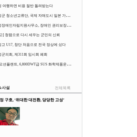
성 여행하면 비용 절반 돌려받는다
고
성군 청소년교류단, 국제 자매도시 일본 가사오카시 찾아
고
성장애인자립지원사무소, 장애인 권리보장 촉구 1인 시위 벌여
고] 청렴으로 다시 세우는 군민의 신뢰
고 U17, 창단 처음으로 전국 정상에 섰다
군의회, 제311회 임시회 폐회
S
K오션플랜트, 6,800DWT급 SUS 화학제품운반선 2척 수주
&사설
전체목록
정 구호, ‘위대한 대전환, 당당한 고성’