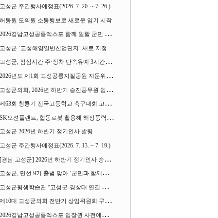
고성군 주간행사예정표(2026. 7. 20. ~ 7. 26.)
허동원 도의원 소통행보로 새로운 임기 시작
2026경남고성공룡엑스포 함께 일할 군민 모집
고성군 ‘고성해양일반산업단지’ 새로 지정
고성군, 점심시간 주·정차 단속유예 3시간으로 확대
2026년도 제1회 고성공룡지질공원 자문위원회 열어
고성군의회, 2026년 하반기 승진공무원 임용장 수여
제63회 청룡기 전국고등학교 축구대회 고성서 열린다
SK오션플랜트, 협동로봇 활용해 해상풍력 생산 혁신 속도 낸다
고성군 2026년 하반기 정기인사 발령
고성군 주간행사예정표(2026. 7. 13. ~ 7. 19.)
[경남 고성군] 2026년 하반기 정기인사 승진심사 결과
고성군, 민선 9기 출범 맞아 ‘군민과 함께하는 대전환 소통간담회’ 열어
고성군평생학습관 “고성군-경상대 연결 평생교육” 운영
제10대 고성군의회 전반기 상임위원회 구성 완료
2026경남고성공룡엑스포 입장권 사전예매 시작