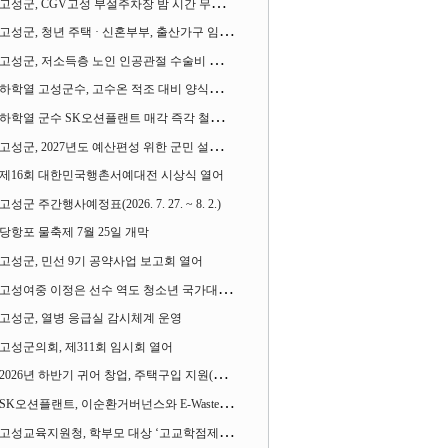
고성군, CGV고성 부설주차장 밤 시간 무료 개방한다
고성군, 청년 주택 · 신혼부부, 출산가구 임차보증금 대출이자 지원사업 시행
고성군, 저소득층 노인 인공관절 수술비 지원사업 계속 추진
하학열 고성군수, 고수온 적조 대비 양식장 현장점검
하학열 군수 SK오션플랜트 매각 즉각 철회 촉구 기자회견 열어
고성군, 2027년도 예산편성 위한 군민 설문조사 실시
제16회 대한민국행촌서예대전 시상식 열어
고성군 주간행사예정표(2026. 7. 27. ~ 8. 2.)
당항포 물축제 7월 25일 개막
고성군, 민선 9기 공약사업 보고회 열어
고성여중 이정은 선수 역도 청소년 국가대표에 뽑혀
고성군, 열병 응급실 감시체계 운영
고성군의회, 제311회 임시회 열어
2026년 하반기 귀어 창업, 주택구입 지원(융자) 사업대상자 모집
SK오션플랜트, 이순환거버넌스와 E-Waste Zero 업무협약
고성교육지원청, 학부모 대상 ‘고교학점제와 대입제도 설명회’ 열어