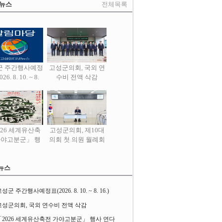
 뉴스
전체목록
군 주간행사예정
고성군의회, 국외 연
26. 8. 10. ~ 8.
수비 전액 삭감
16.)
026 세계유산축
고성군의회, 제10대
가야고분군」 행
의회 첫 의원 월례회
사 연다
열어
뉴스
성군 주간행사예정표(2026. 8. 10. ~ 8. 16.)
고성군의회, 국외 연수비 전액 삭감
「2026 세계유산축전 가야고분군」 행사 연다