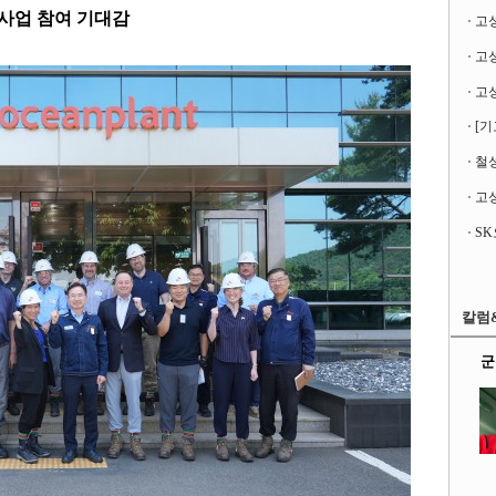
 사업 참여 기대감
고
[기
철성
고성
칼럼
군