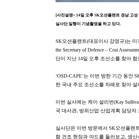
[
사진설명
= 14
일 오후
SK
오션플랜트 경남 고성
실사단 일행이 기념촬영을 하고 있다
.
SK
오션플랜트
(
대표이사 강영규
)
는 미
the Secretary of Defence
–
Cost Assessme
단이 지난
14
일 오후 조선소를 찾아 함
‘OSD-CAPE’
는 이번 방한 기간 동안
S
한 국내 주요 조선소를 차례로 찾아 설
이번 실사에는 케이 설리번
(Kay Sulli
국 대사관
,
방위산업
·
산업계획 담당자 
실사단은 이번 방문에서
SK
오션플랜트
함 건조 현장과 야드를 둘러보고
,
생산