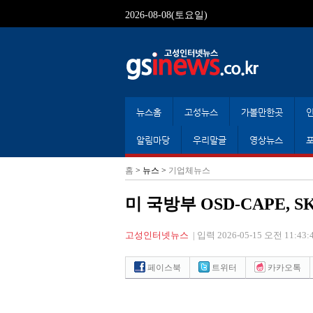
2026-08-08(토요일)
뉴스홈
고성뉴스
가볼만한곳
알림마당
우리말글
영상뉴스
홈
> 뉴스 >
기업체뉴스
미 국방부 OSD-CAPE,
고성인터넷뉴스
|
입력 2026-05-15 오전 11:43:
페이스북
트위터
카카오톡