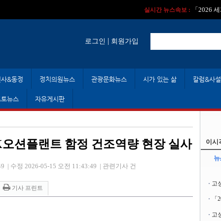
실시간 뉴스속보 :
실시간 뉴스속보 
「2026
실시간 뉴스속보 :
|
로그인
회원가입
인사&동정
정치의원뉴스
관광문화뉴스
시가 있는 삶
칼럼&사설
포토뉴스
자유게시판
 SK오션플랜트 함정 건조역량 현장 실사
이시
뉴
49
|
수정 2026-05-15 오전 11:43:49
|
관련기사 건
고
기사 프린트
「
고성