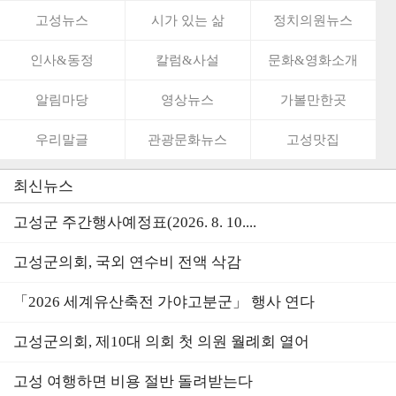
고성뉴스
시가 있는 삶
정치의원뉴스
인사&동정
칼럼&사설
문화&영화소개
알림마당
영상뉴스
가볼만한곳
우리말글
관광문화뉴스
고성맛집
최신뉴스
고성군 주간행사예정표(2026. 8. 10....
고성군의회, 국외 연수비 전액 삭감
「2026 세계유산축전 가야고분군」 행사 연다
고성군의회, 제10대 의회 첫 의원 월례회 열어
고성 여행하면 비용 절반 돌려받는다