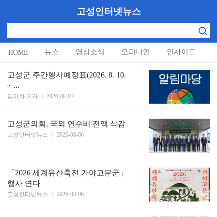
고성인터넷뉴스
뉴스
영상소식
오피니언
인사이드
HOME
알림마당
고성군 주간행사예정표(2026. 8. 10.
~ ...
김미화 기자
|
2026-08-07
고성군의회, 국외 연수비 전액 삭감
고성인터넷뉴스
|
2026-08-06
「2026 세계유산축전 가야고분군」
행사 연다
고성인터넷뉴스
|
2026-08-06