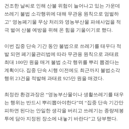
건조한 날씨로 인해 산불 위험이 늘어나고 있는 가운데
쓰레기 불법 소각행위에 대해 무관용 원칙으로 엄벌하
고
"
영농폐기물 무상 처리와 영농부산물 파쇄사업을 적
극 벌여 산불 예방을 위해 온 힘을 기울이기로 했다
.
이번 집중 단속 기간 동안 불법으로 쓰레기를 태우다 적
발 되면 폐기물관리법에 따라 무관용 원칙으로 과태료
최대
100
만 원을 매겨 불법 소각 행위를 뿌리 뽑겠다는
계획이다
.
집중 단속 시행 이전에도 최근까지 불법소각
행위
23
건을 적발해 과태료
925
만 원을 매겼다
.
최정란 환경과장은
“
영농부산물이나 생활쓰레기를 태우
는 행위는 반드시 뿌리뽑아야한다
”
며
“
집중 단속 기간만
피하면 된다는 안일한 생각을 버리고 쓰레기는 종량제봉
투에 담아 지정된 장소에 내놓기 바란다
”
고 당부했다
.