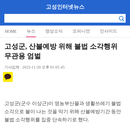
고성인터넷뉴스
뉴스
영상소식
오피니언
인사이드
HOME
알림마당
고성군, 산불예방 위해 불법 소각행위
무관용 엄벌
기사입력 : 2025-11-20 오후 01:05:45
고성군
(
군수 이상근
)
이 영농부산물과 생활쓰레기 불법
소각으로 불이 나는 것을 막기 위해 산불예방기간 동안
불법 소각행위를 집중 단속하기로 했다
.