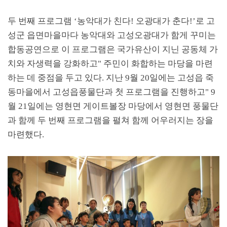
두 번째 프로그램
‘
농악대가 친다
!
오광대가 춘다
!’
로 고
성군 읍면마을마다 농악대와 고성오광대가 함게 꾸미는
합동공연으로 이 프로그램은 국가유산이 지닌 공동체 가
치와 자생력을 강화하고
"
주민이 화합하는 마당을 마련
하는 데 중점을 두고 있다
.
지난
9
월
20
일에는 고성읍 죽
동마을에서 고성읍풍물단과 첫 프로그램을 진행하고
" 9
월
21
일에는 영현면 게이트볼장 마당에서 영현면 풍물단
과 함께 두 번째 프로그램을 펼쳐 함께 어우러지는 장을
마련했다
.