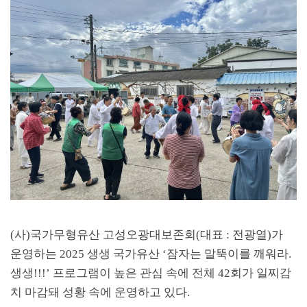
(
사
)
국가무형유산 고성오광대보존회
(
대표
:
전광열
)
가
운영하는
2025
생생 국가유산
‘
잠자는 말뚝이를 깨워라
.
생생
!!!’
프로그램이 높은 관심 속에 전체
42
회가 일찌감
치 마감돼 성황 속에 운영하고 있다
.