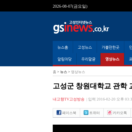
2026-08-07(금요일)
뉴스홈
고성뉴스
가볼만한곳
알림마당
우리말글
영상뉴스
홈
> 뉴스 >
영상뉴스
고성군 창원대학교 관학 
내고향TV고성방송
|
입력 2016-02-20 오후 03:3
페이스북
트위터
카카오톡