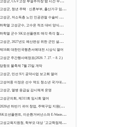
고성군, CGV고성 부설주차장 밤 시간 무료 개방한다
고성군, 청년 주택 · 신혼부부, 출산가구 임차보증금 대출이자 지원사업 시행
고성군, 저소득층 노인 인공관절 수술비 지원사업 계속 추진
하학열 고성군수, 고수온 적조 대비 양식장 현장점검
하학열 군수 SK오션플랜트 매각 즉각 철회 촉구 기자회견 열어
고성군, 2027년도 예산편성 위한 군민 설문조사 실시
제16회 대한민국행촌서예대전 시상식 열어
고성군 주간행사예정표(2026. 7. 27. ~ 8. 2.)
당항포 물축제 7월 25일 개막
고성군, 민선 9기 공약사업 보고회 열어
고성여중 이정은 선수 역도 청소년 국가대표에 뽑혀
고성군, 열병 응급실 감시체계 운영
고성군의회, 제311회 임시회 열어
2026년 하반기 귀어 창업, 주택구입 지원(융자) 사업대상자 모집
SK오션플랜트, 이순환거버넌스와 E-Waste Zero 업무협약
고성교육지원청, 학부모 대상 ‘고교학점제와 대입제도 설명회’ 열어