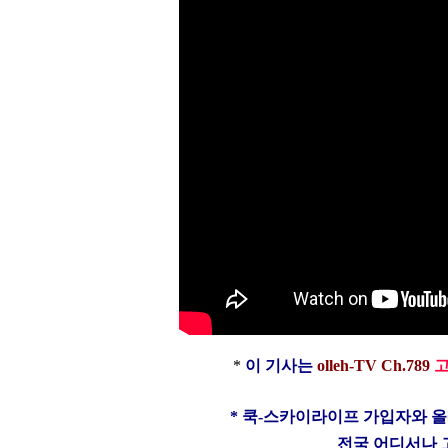
*
이 기사는
olleh-TV Ch.789
* 쿡-스카이라이프
가입자와
올
전국 어디서나