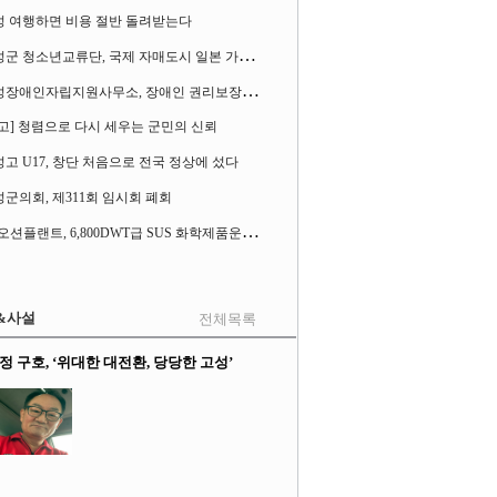
성 여행하면 비용 절반 돌려받는다
고
성군 청소년교류단, 국제 자매도시 일본 가사오카시 찾아
고
성장애인자립지원사무소, 장애인 권리보장 촉구 1인 시위 벌여
고] 청렴으로 다시 세우는 군민의 신뢰
고 U17, 창단 처음으로 전국 정상에 섰다
군의회, 제311회 임시회 폐회
S
K오션플랜트, 6,800DWT급 SUS 화학제품운반선 2척 수주
&사설
전체목록
정 구호, ‘위대한 대전환, 당당한 고성’