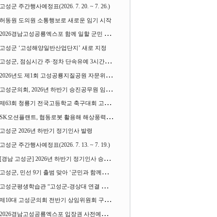
고성군 주간행사예정표(2026. 7. 20. ~ 7. 26.)
허동원 도의원 소통행보로 새로운 임기 시작
2026경남고성공룡엑스포 함께 일할 군민 모집
고성군 ‘고성해양일반산업단지’ 새로 지정
고성군, 점심시간 주·정차 단속유예 3시간으로 확대
2026년도 제1회 고성공룡지질공원 자문위원회 열어
고성군의회, 2026년 하반기 승진공무원 임용장 수여
제63회 청룡기 전국고등학교 축구대회 고성서 열린다
SK오션플랜트, 협동로봇 활용해 해상풍력 생산 혁신 속도 낸다
고성군 2026년 하반기 정기인사 발령
고성군 주간행사예정표(2026. 7. 13. ~ 7. 19.)
[경남 고성군] 2026년 하반기 정기인사 승진심사 결과
고성군, 민선 9기 출범 맞아 ‘군민과 함께하는 대전환 소통간담회’ 열어
고성군평생학습관 “고성군-경상대 연결 평생교육” 운영
제10대 고성군의회 전반기 상임위원회 구성 완료
2026경남고성공룡엑스포 입장권 사전예매 시작