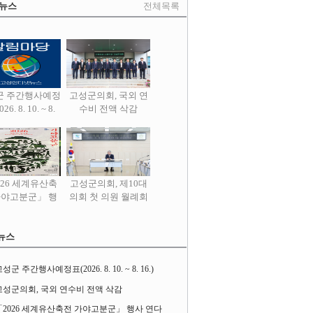
 뉴스
전체목록
군 주간행사예정
고성군의회, 국외 연
26. 8. 10. ~ 8.
수비 전액 삭감
16.)
026 세계유산축
고성군의회, 제10대
가야고분군」 행
의회 첫 의원 월례회
사 연다
열어
뉴스
성군 주간행사예정표(2026. 8. 10. ~ 8. 16.)
고성군의회, 국외 연수비 전액 삭감
「2026 세계유산축전 가야고분군」 행사 연다