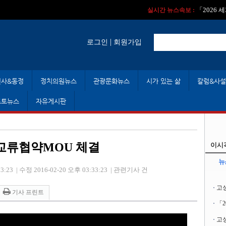
실시간 뉴스속보 :
실시간 뉴스속보 
「2026
실시간 뉴스속보 :
|
로그인
회원가입
인사&동정
정치의원뉴스
관광문화뉴스
시가 있는 삶
칼럼&사설
포토뉴스
자유게시판
교류협약MOU 체결
이시
뉴
3:23
|
수정 2016-02-20 오후 03:33:23
|
관련기사 건
고
기사 프린트
「
고성