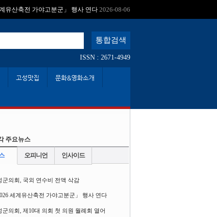
:
 세계유산축전 가야고분군」 행사 연다
2026-08-06
ISSN : 2671-4949
고성맛집
문화&영화소개
각 주요뉴스
스
오피니언
인사이드
성군의회, 국외 연수비 전액 삭감
2026 세계유산축전 가야고분군」 행사 연다
군의회, 제10대 의회 첫 의원 월례회 열어