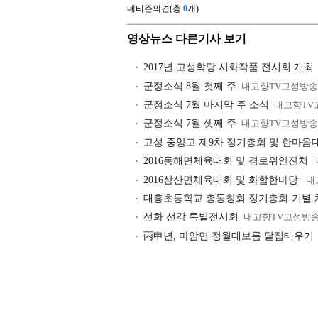
네티즌의견(총
0
개)
영상뉴스 다른기사 보기
2017년 고성학당 시화작품 전시회 개최
군정소식 8월 첫째 주
내고향TV고성방송
군정소식 7월 마지막 주 소식
내고향TV
군정소식 7월 셋째 주
내고향TV고성방송
고성 중앙고 제9차 정기총회 및 한마음
2016동해면체육대회 및 경로위안잔치
2016삼산면체육대회 및 화합한마당
내
대흥초등학교 총동창회 정기총회-기별
선화 선각 특별전시회
내고향TV고성방
丙申년, 마암면 정월대보름 달집태우기