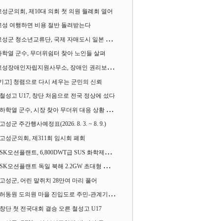
고성군의회, 제10대 의회 첫 의원 월례회 열어
고성 여행하면 비용 절반 돌려받는다
성군 청소년교류단, 국제 자매도시 일본 가사오카시 찾아
하학열 군수, 무더위쉼터 찾아 노인들 살펴
성장애인자립지원사무소, 장애인 권리보장 촉구 1인 시위 벌여
[기고] 청렴으로 다시 세우는 군민의 신뢰
철성고 U17, 창단 처음으로 전국 정상에 섰다
하학열 군수, 시장 찾아 무더위 대응 상황 살펴
고성군 주간행사예정표(2026. 8. 3. ~ 8. 9.)
고성군의회, 제311회 임시회 폐회
SK오션플랜트, 6,800DWT급 SUS 화학제품운반선 2척 수주
SK오션플랜트 독일 북해 2.2GW 초대형 해상변전소 하부구조물 수주
고성군, 어린 말쥐치 28만여 마리 풀어
허동원 도의원 마을 진입도로 주민-관계기관과 함께 간담회 열어
창단 첫 전국대회 결승 오른 철성고 U17