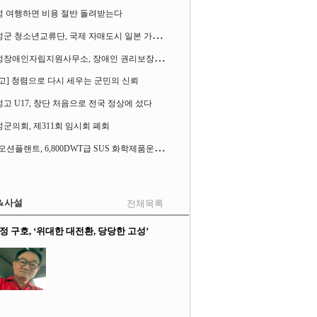
성 여행하면 비용 절반 돌려받는다
고
성군 청소년교류단, 국제 자매도시 일본 가사오카시 찾아
고
성장애인자립지원사무소, 장애인 권리보장 촉구 1인 시위 벌여
고] 청렴으로 다시 세우는 군민의 신뢰
고 U17, 창단 처음으로 전국 정상에 섰다
군의회, 제311회 임시회 폐회
S
K오션플랜트, 6,800DWT급 SUS 화학제품운반선 2척 수주
&사설
전체목록
정 구호, ‘위대한 대전환, 당당한 고성’