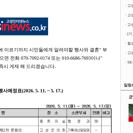
고
[기
철성
에 이르기까지 시민들에게 알려야할 행사와 결혼
"
부
고성
있으면 전화
070-7092-0174
또는
010-6686-7693
이나
"
 즉시 게재 해 드리겠습니다
.
칼럼
표(2026. 5. 11. ~ 5. 17.
)
군