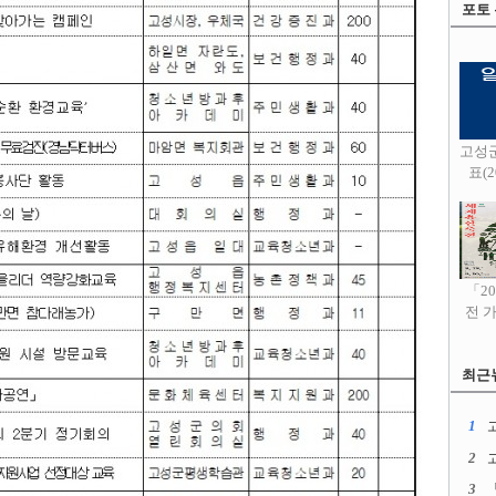
포토
고성
표(20
「2
전 
최근
1
고
2
3