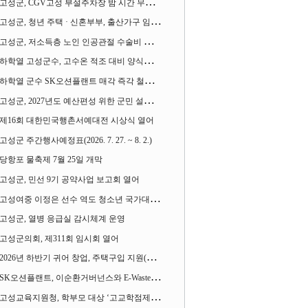
고성군, CGV고성 부설주차장 밤 시간 무료 개방한다
고성군, 청년 주택 · 신혼부부, 출산가구 임차보증금 대출이자 지원사업 시행
고성군, 저소득층 노인 인공관절 수술비 지원사업 계속 추진
하학열 고성군수, 고수온 적조 대비 양식장 현장점검
하학열 군수 SK오션플랜트 매각 즉각 철회 촉구 기자회견 열어
고성군, 2027년도 예산편성 위한 군민 설문조사 실시
제16회 대한민국행촌서예대전 시상식 열어
고성군 주간행사예정표(2026. 7. 27. ~ 8. 2.)
당항포 물축제 7월 25일 개막
고성군, 민선 9기 공약사업 보고회 열어
고성여중 이정은 선수 역도 청소년 국가대표에 뽑혀
고성군, 열병 응급실 감시체계 운영
고성군의회, 제311회 임시회 열어
2026년 하반기 귀어 창업, 주택구입 지원(융자) 사업대상자 모집
SK오션플랜트, 이순환거버넌스와 E-Waste Zero 업무협약
고성교육지원청, 학부모 대상 ‘고교학점제와 대입제도 설명회’ 열어