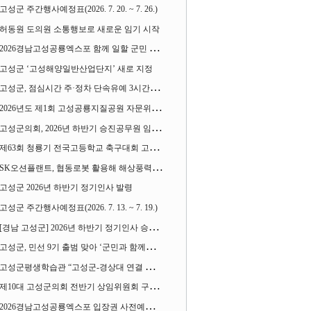
고성군 주간행사예정표(2026. 7. 20. ~ 7. 26.)
허동원 도의원 소통행보로 새로운 임기 시작
2026경남고성공룡엑스포 함께 일할 군민 모집
고성군 ‘고성해양일반산업단지’ 새로 지정
고성군, 점심시간 주·정차 단속유예 3시간으로 확대
2026년도 제1회 고성공룡지질공원 자문위원회 열어
고성군의회, 2026년 하반기 승진공무원 임용장 수여
제63회 청룡기 전국고등학교 축구대회 고성서 열린다
SK오션플랜트, 협동로봇 활용해 해상풍력 생산 혁신 속도 낸다
고성군 2026년 하반기 정기인사 발령
고성군 주간행사예정표(2026. 7. 13. ~ 7. 19.)
[경남 고성군] 2026년 하반기 정기인사 승진심사 결과
고성군, 민선 9기 출범 맞아 ‘군민과 함께하는 대전환 소통간담회’ 열어
고성군평생학습관 “고성군-경상대 연결 평생교육” 운영
제10대 고성군의회 전반기 상임위원회 구성 완료
2026경남고성공룡엑스포 입장권 사전예매 시작