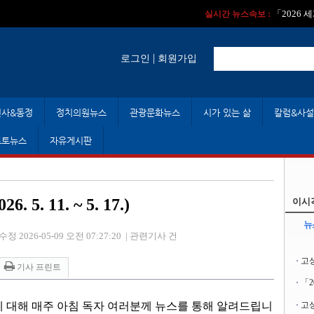
실시간 뉴스속보 :
실시간 뉴스속보 
「2026
실시간 뉴스속보 :
|
로그인
회원가입
인사&동정
정치의원뉴스
관광문화뉴스
시가 있는 삶
칼럼&사설
포토뉴스
자유게시판
 11. ~ 5. 17.)
이시
뉴
수정 2026-05-09 오전 07:27:20
|
관련기사 건
고
기사 프린트
「
에 대해 매주 아침 독자 여러분께 뉴스를 통해 알려드립니
고성