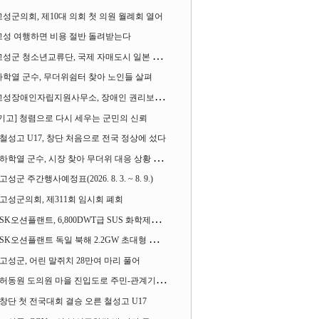
고성군의회, 제10대 의회 첫 의원 월례회 열어
고성 여행하면 비용 절반 돌려받는다
성군 청소년교류단, 국제 자매도시 일본 가사오카시 찾아
하학열 군수, 무더위쉼터 찾아 노인들 살펴
성장애인자립지원사무소, 장애인 권리보장 촉구 1인 시위 벌여
[기고] 청렴으로 다시 세우는 군민의 신뢰
철성고 U17, 창단 처음으로 전국 정상에 섰다
하학열 군수, 시장 찾아 무더위 대응 상황 살펴
고성군 주간행사예정표(2026. 8. 3. ~ 8. 9.)
고성군의회, 제311회 임시회 폐회
SK오션플랜트, 6,800DWT급 SUS 화학제품운반선 2척 수주
SK오션플랜트 독일 북해 2.2GW 초대형 해상변전소 하부구조물 수주
고성군, 어린 말쥐치 28만여 마리 풀어
허동원 도의원 마을 진입도로 주민-관계기관과 함께 간담회 열어
창단 첫 전국대회 결승 오른 철성고 U17