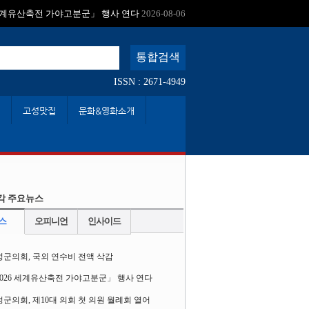
:
 세계유산축전 가야고분군」 행사 연다
2026-08-06
ISSN : 2671-4949
고성맛집
문화&영화소개
각 주요뉴스
스
오피니언
인사이드
성군의회, 국외 연수비 전액 삭감
2026 세계유산축전 가야고분군」 행사 연다
군의회, 제10대 의회 첫 의원 월례회 열어