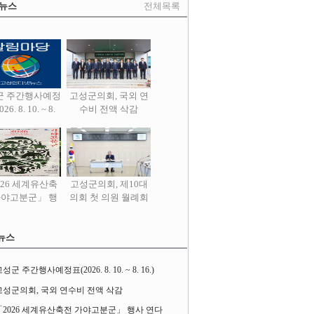
 뉴스
전체목록
군 주간행사예정
고성군의회, 국외 연
26. 8. 10. ~ 8.
수비 전액 삭감
16.)
026 세계유산축
고성군의회, 제10대
가야고분군」 행
의회 첫 의원 월례회
사 연다
열어
뉴스
성군 주간행사예정표(2026. 8. 10. ~ 8. 16.)
고성군의회, 국외 연수비 전액 삭감
「2026 세계유산축전 가야고분군」 행사 연다