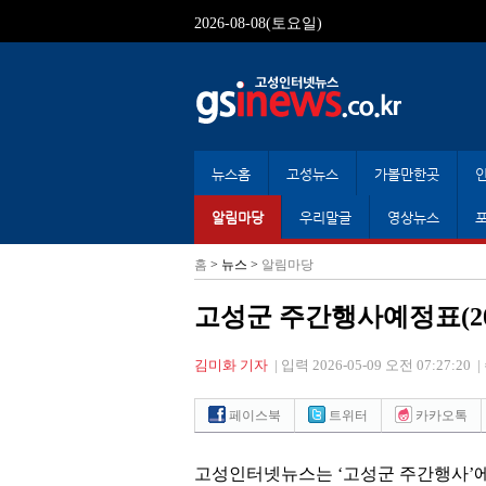
2026-08-08(토요일)
뉴스홈
고성뉴스
가볼만한곳
알림마당
우리말글
영상뉴스
홈
> 뉴스 >
알림마당
고성군 주간행사예정표(2026. 5.
김미화 기자
|
입력 2026-05-09 오전 07:27:20
|
페이스북
트위터
카카오톡
고성인터넷뉴스는
‘
고성군 주간행사
’