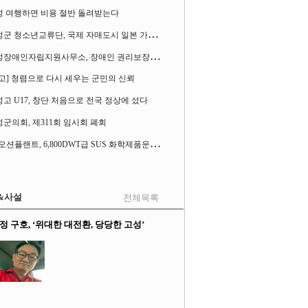
성 여행하면 비용 절반 돌려받는다
고
성군 청소년교류단, 국제 자매도시 일본 가사오카시 찾아
고
성장애인자립지원사무소, 장애인 권리보장 촉구 1인 시위 벌여
고] 청렴으로 다시 세우는 군민의 신뢰
고 U17, 창단 처음으로 전국 정상에 섰다
군의회, 제311회 임시회 폐회
S
K오션플랜트, 6,800DWT급 SUS 화학제품운반선 2척 수주
&사설
전체목록
정 구호, ‘위대한 대전환, 당당한 고성’