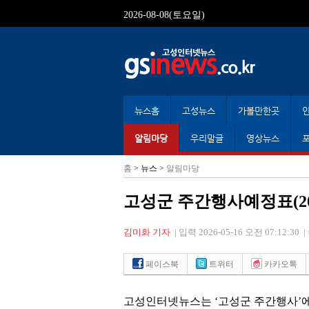
2026-08-08(토요일)
뉴스홈
고성뉴스
가볼만한곳
알림마당
우리말글
영상뉴스
홈
> 뉴스 >
알림마당
고성군 주간행사예정표(2026. 5.
김미화 기자
|
입력 2026-05-16 오전 07:12:30
|
페이스북
트위터
카카오톡
고성인터넷뉴스는
‘
고성군 주간행사
’