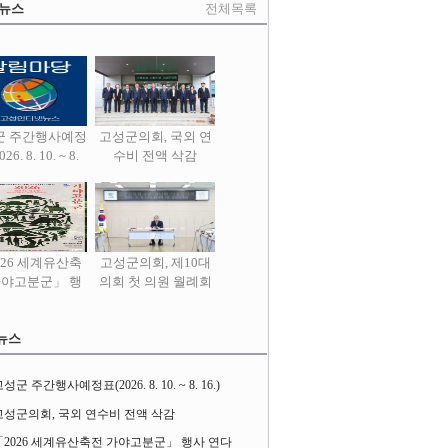
 뉴스
전체목록
군 주간행사예정
고성군의회, 국외 연
26. 8. 10. ~ 8.
수비 전액 삭감
16.)
026 세계유산축
고성군의회, 제10대
가야고분군」 행
의회 첫 의원 월례회
사 연다
열어
뉴스
성군 주간행사예정표(2026. 8. 10. ~ 8. 16.)
고성군의회, 국외 연수비 전액 삭감
「2026 세계유산축전 가야고분군」 행사 연다