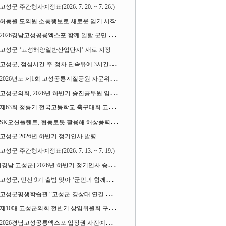
고성군 주간행사예정표(2026. 7. 20. ~ 7. 26.)
허동원 도의원 소통행보로 새로운 임기 시작
2026경남고성공룡엑스포 함께 일할 군민 모집
고성군 ‘고성해양일반산업단지’ 새로 지정
고성군, 점심시간 주·정차 단속유예 3시간으로 확대
2026년도 제1회 고성공룡지질공원 자문위원회 열어
고성군의회, 2026년 하반기 승진공무원 임용장 수여
제63회 청룡기 전국고등학교 축구대회 고성서 열린다
SK오션플랜트, 협동로봇 활용해 해상풍력 생산 혁신 속도 낸다
고성군 2026년 하반기 정기인사 발령
고성군 주간행사예정표(2026. 7. 13. ~ 7. 19.)
[경남 고성군] 2026년 하반기 정기인사 승진심사 결과
고성군, 민선 9기 출범 맞아 ‘군민과 함께하는 대전환 소통간담회’ 열어
고성군평생학습관 “고성군-경상대 연결 평생교육” 운영
제10대 고성군의회 전반기 상임위원회 구성 완료
2026경남고성공룡엑스포 입장권 사전예매 시작