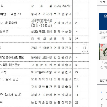
포토
고성
표(20
「2
전 
최근
1
고
2
3