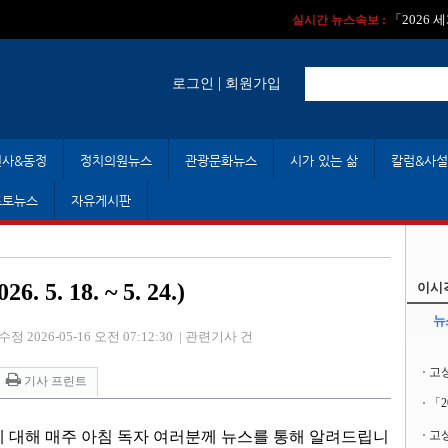
실시간 뉴스속보 :
실시간 뉴스속보 
「2026
실시간 뉴스속보 :
|
로그인
회원가입
인사&동정
정치의원뉴스
관광문화뉴스
시가 있는 삶
칼럼&사설
포토뉴스
자유게시판
 18. ~ 5. 24.)
이시
뉴
수정 2026-05-16 오전 07:12:30
|
관련기사 건
고
기사 프린트
「
에 대해 매주 아침 독자 여러분께 뉴스를 통해 알려드립니
고성