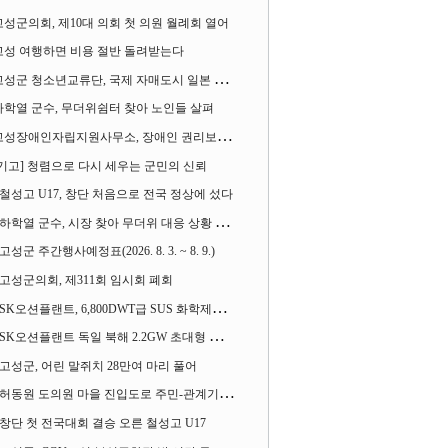
고성군의회, 제10대 의회 첫 의원 월례회 열어
고성 여행하면 비용 절반 돌려받는다
성군 청소년교류단, 국제 자매도시 일본 가사오카시 찾아
하학열 군수, 무더위쉼터 찾아 노인들 살펴
성장애인자립지원사무소, 장애인 권리보장 촉구 1인 시위 벌여
[기고] 청렴으로 다시 세우는 군민의 신뢰
철성고 U17, 창단 처음으로 전국 정상에 섰다
하학열 군수, 시장 찾아 무더위 대응 상황 살펴
고성군 주간행사예정표(2026. 8. 3. ~ 8. 9.)
고성군의회, 제311회 임시회 폐회
SK오션플랜트, 6,800DWT급 SUS 화학제품운반선 2척 수주
SK오션플랜트 독일 북해 2.2GW 초대형 해상변전소 하부구조물 수주
고성군, 어린 말쥐치 28만여 마리 풀어
허동원 도의원 마을 진입도로 주민-관계기관과 함께 간담회 열어
창단 첫 전국대회 결승 오른 철성고 U17