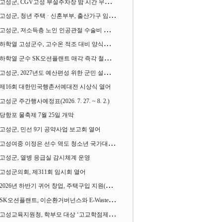
고성군, CGV고성 부설주차장 밤 시간 무료 개방한다
고성군, 청년 주택 · 신혼부부, 출산가구 임차보증금 대출이자 지원사업 시행
고성군, 저소득층 노인 인공관절 수술비 지원사업 계속 추진
하학열 고성군수, 고수온 적조 대비 양식장 현장점검
하학열 군수 SK오션플랜트 매각 즉각 철회 촉구 기자회견 열어
고성군, 2027년도 예산편성 위한 군민 설문조사 실시
제16회 대한민국행촌서예대전 시상식 열어
고성군 주간행사예정표(2026. 7. 27. ~ 8. 2.)
당항포 물축제 7월 25일 개막
고성군, 민선 9기 공약사업 보고회 열어
고성여중 이정은 선수 역도 청소년 국가대표에 뽑혀
고성군, 열병 응급실 감시체계 운영
고성군의회, 제311회 임시회 열어
2026년 하반기 귀어 창업, 주택구입 지원(융자) 사업대상자 모집
SK오션플랜트, 이순환거버넌스와 E-Waste Zero 업무협약
고성교육지원청, 학부모 대상 ‘고교학점제와 대입제도 설명회’ 열어