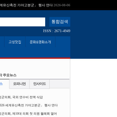
:
 세계유산축전 가야고분군」 행사 연다
2026-08-06
ISSN : 2671-4949
고성맛집
문화&영화소개
각 주요뉴스
스
오피니언
인사이드
성군의회, 국외 연수비 전액 삭감
2026 세계유산축전 가야고분군」 행사 연다
군의회, 제10대 의회 첫 의원 월례회 열어