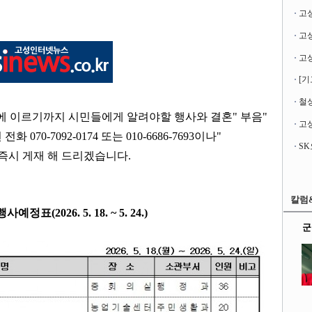
고
[기
철성
에 이르기까지 시민들에게 알려야할 행사와 결혼
"
부음
"
고성
면 전화
070-7092-0174
또는
010-6686-7693
이나
"
 즉시 게재 해 드리겠습니다
.
칼럼
표(2026. 5. 18. ~ 5. 24.
)
군