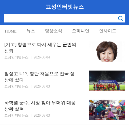
고성인터넷뉴스
뉴스
영상소식
오피니언
인사이드
HOME
알림마당
[기고] 청렴으로 다시 세우는 군민의
신뢰
고성인터넷뉴스
|
2026-08-04
철성고 U17, 창단 처음으로 전국 정
상에 섰다
고성인터넷뉴스
|
2026-08-03
하학열 군수, 시장 찾아 무더위 대응
상황 살펴
고성인터넷뉴스
|
2026-08-03