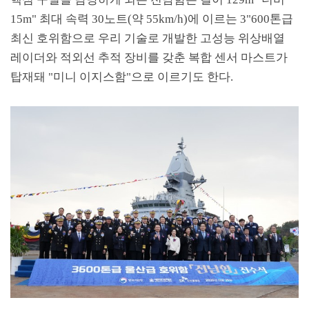
15m"
최대 속력
30
노트
(
약
55km/h)
에 이르는
3"600
톤급
최신 호위함으로 우리 기술로 개발한 고성능 위상배열
레이더와 적외선 추적 장비를 갖춘 복합 센서 마스트가
탑재돼
"
미니 이지스함
"
으로 이르기도 한다
.