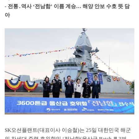
-
전통
․
역사
‘
전남함
’
이름 계승
…
해양 안보 수호 뜻 담
아
SK
오션플랜트
(
대표이사 이승철
)
는
25
일 대한민국 해군
의 차세대 주력 호위함인
‘
전남함
(
울산급
Batch-
Ⅲ
3
번