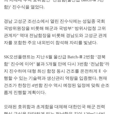
함
)’
진수식을 열었다
.
경남 고성군 조선소에서 열린 진수식에는 성일종 국회
국방위원장을 비롯해 해군과 국방부
"
방위사업청 고위
관계자
"
역대 전남함장을 비롯해 경남도와 고성군 관계
자를 포함한 주요 내외빈이 참석해 자리를 빛냈다
.
SK
오션플랜트는 지난
6
월 울산급
Batch-
Ⅲ
2
번함
‘
경북
함
’
진수에 이어
"
불과
5
개월 만에 다시
3
번함
‘
전남함
’
까
지 진수하며 대형 최신 함정 동시 건조를 온전하게ㅐ 수
행할 수 있는 기술력과 생산관리 역량을 입증했다
.
현재
건조가 한창인
4
번함 진수 역시 예정된 일정에 맞춰 순조
롭게 진행할 계획이다
.
오래된 호위함과 초계함을 대체해 대한민국 해군 전력
핵심 구실을 담당하게 되는 전남함은 길이
129m"
너비