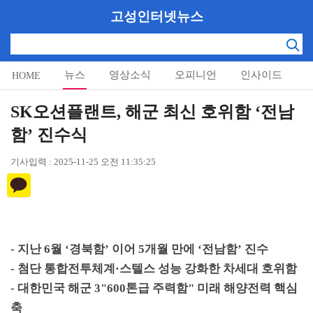
고성인터넷뉴스
뉴스
영상소식
오피니언
인사이드
HOME
알림마당
SK오션플랜트, 해군 최신 호위함 ‘전남
함’ 진수식
기사입력 : 2025-11-25 오전 11:35:25
-
지난
6
월
‘
경북함
’
이어
5
개월 만에
‘
전남함
’
진수
-
첨단 통합전투체계
·
스텔스 성능 강화한 차세대 호위함
-
대한민국 해군
3"600
톤급 주력함
"
미래 해양전력 핵심
축