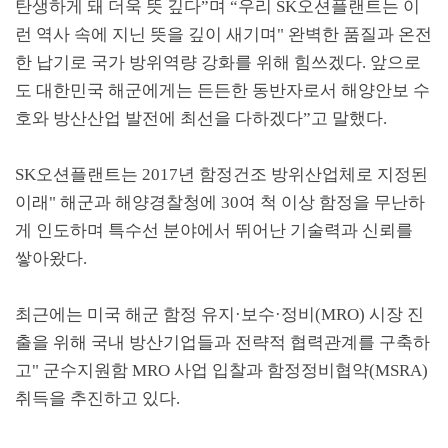
탄생하게 돼 더욱 뜻 깊다
”
며
“
우리
SK
오션플랜트는 이
런 역사 속에 지닌 뜻을 깊이 새기며
"
완벽한 품질과 온전
한 납기로 국가 방위역량 강화를 위해 힘쓰겠다
.
앞으로
도 대한민국 해군에게는 든든한 동반자로서 해양안보 수
호와 방산산업 발전에 최선을 다하겠다
”
고 말했다
.
SK
오션플랜트는
2017
년 함정건조 방위산업체로 지정된
이래
"
해군과 해양경찰청에
30
여 척 이상 함정을 무난하
게 인도하며 특수선 분야에서 뛰어난 기술력과 신뢰를
쌓아왔다
.
최근에는 미국 해군 함정 유지
·
보수
·
정비
(MRO)
시장 진
출을 위해 국내 방산기업들과 전략적 협력관계를 구축하
고
"
군수지원함
MRO
사업 입찰과 함정정비협약
(MSRA)
취득을 추진하고 있다
.