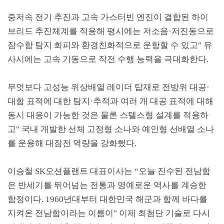
중저속 전기 추진과 고속 가스터빈 엔진이 결합된 하이
브리드 추진체계를 적용해 평시에는 저소음
·
저진동으로
잠수함 탐지 회피와 환경친화적으로 운항할 수 있고
"
유
사시에는 고속 기동으로 작전 수행 능력을 극대화한다
.
무엇보다 고성능 위상배열 레이더 탑재로 전방위 대공
·
대함 표적에 대한 탐지
·
추적과 여러 개 대공 표적에 대해
동시 대응이 가능한 것은 물론 스텔스형 설계를 적용하
고
"
국내 개발한 선체 고정형 소나와 예인형 선배열 소나
를 운용해 대잠전 역량을 강화했다
.
이승철
SK
오션플랜트 대표이사는
“
오늘 진수된 전남함
은 반세기를 뛰어넘는 전통과 영예로운 역사를 계승한
함정이다
. 1960
년대부터 대한민국 해군과 함께 바다를
지켜온 전남함이라는 이름이
"
이제 최첨단 기술로 다시