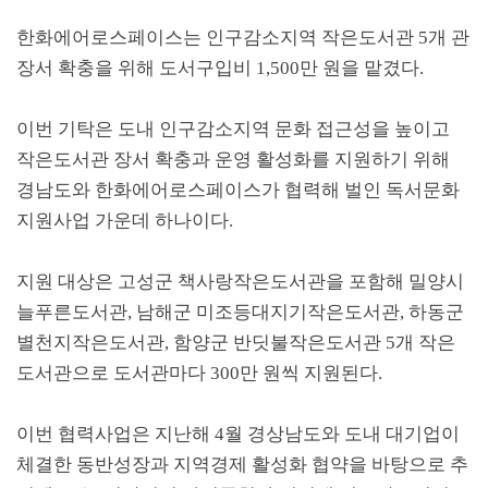
한화에어로스페이스는 인구감소지역 작은도서관
5
개 관
장서 확충을 위해 도서구입비
1,500
만 원을 맡겼다
.
이번 기탁은 도내 인구감소지역 문화 접근성을 높이고
작은도서관 장서 확충과 운영 활성화를 지원하기 위해
경남도와 한화에어로스페이스가 협력해 벌인 독서문화
지원사업 가운데 하나이다
.
지원 대상은 고성군 책사랑작은도서관을 포함해 밀양시
늘푸른도서관
,
남해군 미조등대지기작은도서관
,
하동군
별천지작은도서관
,
함양군 반딧불작은도서관
5
개 작은
도서관으로 도서관마다
300
만 원씩 지원된다
.
이번 협력사업은 지난해
4
월 경상남도와 도내 대기업이
체결한 동반성장과 지역경제 활성화 협약을 바탕으로 추