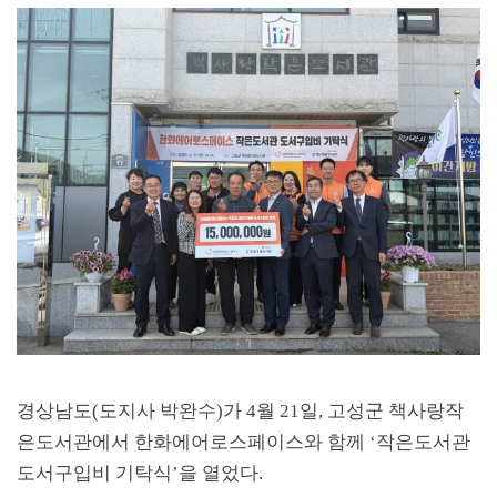
경상남도
(
도지사 박완수
)
가
4
월
21
일
,
고성군 책사랑작
은도서관에서 한화에어로스페이스와 함께
‘
작은도서관
도서구입비 기탁식
’
을 열었다
.