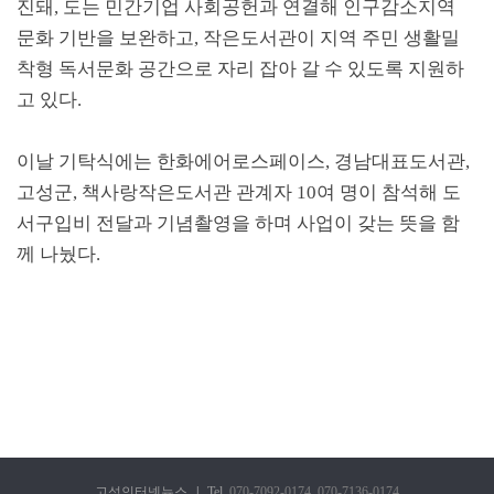
진돼
,
도는 민간기업 사회공헌과 연결해 인구감소지역
문화 기반을 보완하고
,
작은도서관이 지역 주민 생활밀
착형 독서문화 공간으로 자리 잡아 갈 수 있도록 지원하
고 있다
.
이날 기탁식에는 한화에어로스페이스
,
경남대표도서관
,
고성군
,
책사랑작은도서관 관계자
10
여 명이 참석해 도
서구입비 전달과 기념촬영을 하며 사업이 갖는 뜻을 함
께 나눴다
.
고성인터넷뉴스
|
Tel.
070-7092-0174
,
070-7136-0174