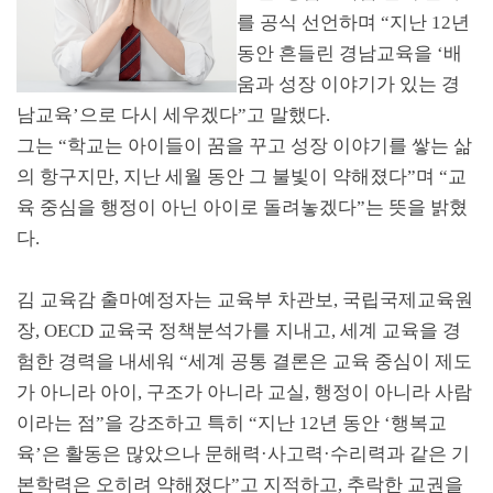
를 공식 선언하며
“
지난
12
년
동안 흔들린 경남교육을
‘
배
움과 성장 이야기가 있는 경
남교육
’
으로 다시 세우겠다
”
고 말했다
.
그는
“
학교는 아이들이 꿈을 꾸고 성장 이야기를 쌓는 삶
의 항구지만
,
지난 세월 동안 그 불빛이 약해졌다
”
며
“
교
육 중심을 행정이 아닌 아이로 돌려놓겠다
”
는 뜻을 밝혔
다
.
김 교육감 출마예정자는 교육부 차관보
,
국립국제교육원
장
, OECD
교육국 정책분석가를 지내고
,
세계 교육을 경
험한 경력을 내세워
“
세계 공통 결론은 교육 중심이 제도
가 아니라 아이
,
구조가 아니라 교실
,
행정이 아니라 사람
이라는 점
”
을 강조하고 특히
“
지난
12
년 동안
‘
행복교
육
’
은 활동은 많았으나 문해력
·
사고력
·
수리력과 같은 기
본학력은 오히려 약해졌다
”
고 지적하고
,
추락한 교권을