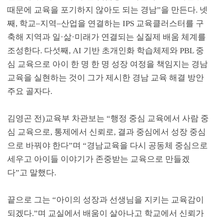
때문에 교육을 포기하지 않아도 되는 경남
”
을 만든다
.
넷
째
,
학교
–
지역
–
산업을 연결하는
IPS
교육클러스터를 구
축해 지역과 일
·
삶
·
미래가 연결되는 실질제 배움 체계를
조성한다
.
다섯째
, AI
기반 초개인화 학습체제와
PBL
중
심 교육으로 아이 한 명 한 명 성장 여정을 책임지는 경남
교육을 실현하는 것이 그가 제시한 경남 교육 해결 방안
주요 골자다.
김영곤 전
)
교육부 차관보는
“
행정 중심 교육에서 사람 중
심 교육으로
,
통제에서 신뢰로
,
결과 중심에서 성장 중심
으로 바꿔야 한다
”
며
“
경남교육을 다시 공동체 중심으로
세우고 아이들 이야기가 존중받는 교육으로 만들겠
다
”
고 말했다
.
끝으로 그는
“
아이의 성장과 선생님을 지키는 교육감이
되겠다
.”
며 교실에서 배움이 살아나고 학교에서 신뢰가