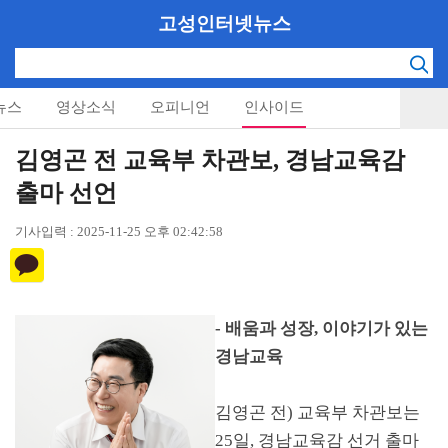
고성인터넷뉴스
뉴스
영상소식
오피니언
인사이드
김영곤 전 교육부 차관보, 경남교육감
출마 선언
기사입력 : 2025-11-25 오후 02:42:58
-
배움과 성장
,
이야기가 있는
경남교육
김영곤 전
)
교육부 차관보는
25
일
,
경남교육감 선거 출마