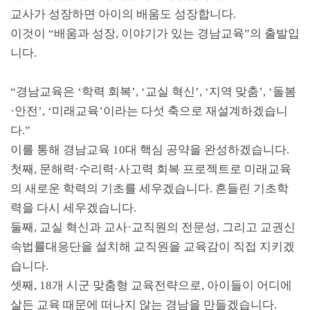
교사가 성장하면 아이의 배움도 성장합니다
.
이것이
“
배움과 성장
,
이야기가 있는 경남교육
”
의 출발입
니다
.
“
경남교육은
‘
학력 회복
’, ‘
교실 혁신
’, ‘
지역 맞춤
’, ‘
돌봄
·
안전
’, ‘
미래교육
’
이라는 다섯 축으로 재설계하겠습니
다
.”
이를 통해 경남교육
10
대 핵심 공약을 완성하겠습니다
.
첫째
,
문해력
·
수리력
·
사고력 회복 프로젝트로 미래교육
의 새로운 학력의 기초를 세우겠습니다
.
흔들린 기초학
력을 다시 세우겠습니다
.
둘째
,
교실 혁신과 교사
·
교직원의 전문성
,
그리고 교권신
속법률대응단을 설치해 교직원을 교육감이 직접 지키겠
습니다
.
셋째
, 18
개 시군 맞춤형 교육전략으로
,
아이들이 어디에
살든 교육 때문에 떠나지 않는 경남을 만들겠습니다
.