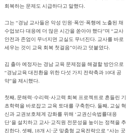
회복하는 문제도 시급하다고 말했다
.
그는
“
경남 교사들은 악성 민원
·
폭언
·
폭행에 노출된 채
수업보다 대응에 더 많은 시간을 쏟아야 했다
”
며
“
교사
안전과 존엄이 무너지면 교실도 무너진다
.
교사를 바로
세우는 것이 교육 회복 첫걸음
”
이라고 덧붙였다
.
김 출마 예정자는 경남 교육 문제점을 해결할 방안으로
“
경남교육 대전환을 위한 다섯 가지 전략축과
10
대 공
약
”
을 제시했다
.
첫째
,
문해력
·
수리력
·
사고력 회복 프로젝트로 흔들린 기
초학력을 바로잡고 교육 토대를 구축한다
.
둘째
,
교실 혁
신과 교권보호체계 강화를 위해
‘
교권신속법률대응
단
’
을 설치하고 교사
·
교직원 전문성을 높이는 정책을 추
진한다
.
셋째
, 18
개 시
·
군 맞춤형 교육전략으로
“
사는 곳