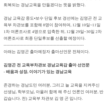
회복되는 경남교육을 만들겠다는 뜻을 밝혔다
.
경남 교육감 중도
⦁
보수 단일 후보 경선에는 김영곤 전 교
육부 차관보를 포함해
8
명이 참여하며
, 12
월
10
일
~11
일
1
차 여론조사로
4
명으로 압축한 뒤
, 12
월
29
일
~30
일
2
차
여론조사로 최종 단일후보를 선출할 예정이다
.
--------------------------------------------------------
아래는 김영곤 출마예정자 출마선언문 전체이다
.
김영곤 전 교육부차관보 경남교육감 출마 선언문
-
배움과 성장
,
이야기가 있는 경남교육
존경하는 경남도민 여러분
,
그리고 늘 교육을 지켜주신
선생님
,
학부모님
,
아울러 함께 해 주신 언론인 여러분
,
반
갑습니다
.
전
)
교육부 차관보 김 영 곤 입니다
.